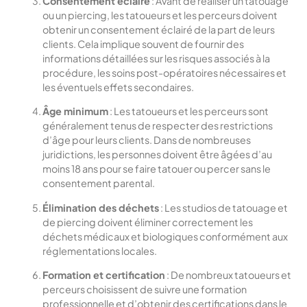
Consentement éclairé
: Avant de réaliser un tatouage
ou un piercing, les tatoueurs et les perceurs doivent
obtenir un consentement éclairé de la part de leurs
clients. Cela implique souvent de fournir des
informations détaillées sur les risques associés à la
procédure, les soins post-opératoires nécessaires et
les éventuels effets secondaires.
Âge minimum
: Les tatoueurs et les perceurs sont
généralement tenus de respecter des restrictions
d’âge pour leurs clients. Dans de nombreuses
juridictions, les personnes doivent être âgées d’au
moins 18 ans pour se faire tatouer ou percer sans le
consentement parental.
Élimination des déchets
: Les studios de tatouage et
de piercing doivent éliminer correctement les
déchets médicaux et biologiques conformément aux
réglementations locales.
Formation et certification
: De nombreux tatoueurs et
perceurs choisissent de suivre une formation
professionnelle et d’obtenir des certifications dans le