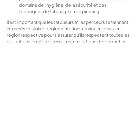
domaine de l’hygiène, de la sécurité et des
techniques de tatouage ou de piercing.
Il est important que les tatoueurs et les perceurs se tiennent
informés des lois et réglementations en vigueur dans leur
région respective pour s’assurer qu’ils respectent toutes les
obligations légales nécessaires à la pratique de leur métier.
Demande de Devis
Remplir notre questionnaire
Articles récents
Devenir Tatoueur Perceur
Quelle Assurance Pour Tatoueur Perceur ?
Les obligations Légales Pour Tatoueur Perceur ?​