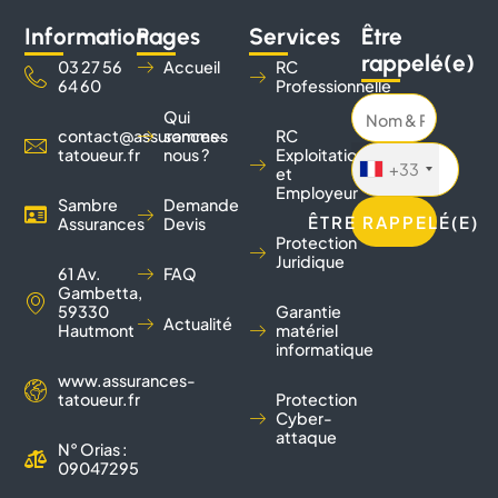
Information
Pages
Services
Être
rappelé(e)
03 27 56
Accueil
RC
64 60
Professionnelle
Qui
contact@assurances-
sommes
RC
tatoueur.fr
nous ?
Exploitation
+33
et
Employeur
Sambre
Demande
ÊTRE RAPPELÉ(E)
Assurances
Devis
Protection
Juridique
61 Av.
FAQ
Gambetta,
59330
Garantie
Actualité
Hautmont
matériel
informatique
www.assurances-
tatoueur.fr
Protection
Cyber-
attaque
N° Orias :
09047295